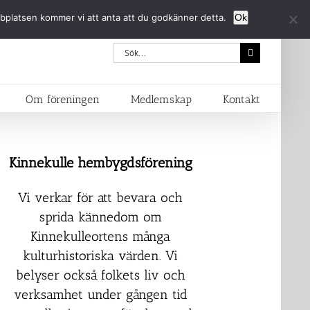
bbplatsen kommer vi att anta att du godkänner detta.
Ok
Sök
efter:
Om föreningen
Medlemskap
Kontakt
Kinnekulle hembygdsförening
Vi verkar för att bevara och
sprida kännedom om
Kinnekulleortens många
kulturhistoriska värden. Vi
belyser också folkets liv och
verksamhet under gången tid