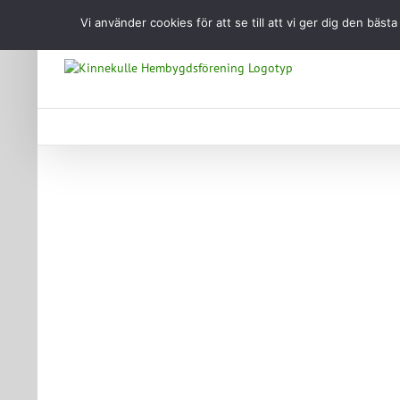
Fortsätt
Vi använder cookies för att se till att vi ger dig den b
till
innehållet